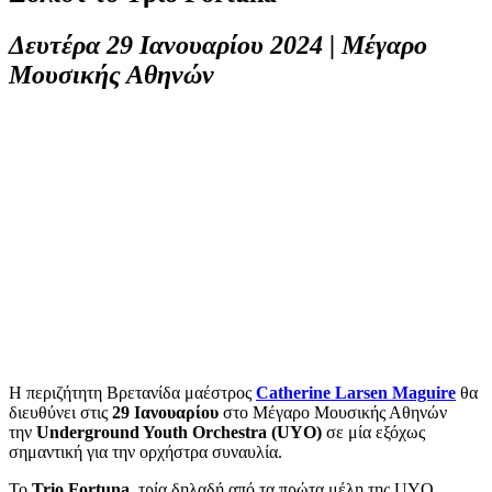
Δευτέρα 29 Ιανουαρίου 2024 | Μέγαρο
Μουσικής Αθηνών
Η περιζήτητη Βρετανίδα μαέστρος
Catherine Larsen Maguire
θα
διευθύνει στις
29 Ιανουαρίου
στο Μέγαρο Μουσικής Αθηνών
την
Underground Youth Orchestra (UYO)
σε μία εξόχως
σημαντική για την ορχήστρα συναυλία.
Το
Trio Fortuna
, τρία δηλαδή από τα πρώτα μέλη της UYO,