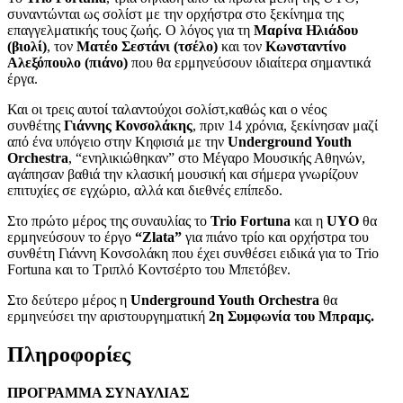
συναντώνται ως σολίστ με την ορχήστρα στο ξεκίνημα της
επαγγελματικής τους ζωής. Ο λόγος για τη
Μαρίνα Ηλιάδου
(βιολί)
, τον
Ματέο Σεστάνι (τσέλο)
και τον
Κωνσταντίνο
Αλεξόπουλο (πιάνο)
που θα ερμηνεύσουν ιδιαίτερα σημαντικά
έργα.
Και οι τρεις αυτοί ταλαντούχοι σολίστ,καθώς και ο νέος
συνθέτης
Γιάννης Κονσολάκης
, πριν 14 χρόνια, ξεκίνησαν μαζί
από ένα υπόγειο στην Κηφισιά με την
Underground Youth
Orchestra
, “ενηλικιώθηκαν” στο Μέγαρο Μουσικής Αθηνών,
αγάπησαν βαθιά την κλασική μουσική και σήμερα γνωρίζουν
επιτυχίες σε εγχώριο, αλλά και διεθνές επίπεδο.
Στο πρώτο μέρος της συναυλίας το
Trio Fortuna
και η
UYO
θα
ερμηνεύσουν το έργο
“Zlata”
για πιάνο τρίο και ορχήστρα του
συνθέτη Γιάννη Κονσολάκη που έχει συνθέσει ειδικά για το Trio
Fortuna και το Τριπλό Κοντσέρτο του Μπετόβεν.
Στο δεύτερο μέρος η
Underground Youth Orchestra
θα
ερμηνεύσει την αριστουργηματική
2η Συμφωνία του Μπραμς.
Πληροφορίες
ΠΡΟΓΡΑΜΜΑ ΣΥΝΑΥΛΙΑΣ