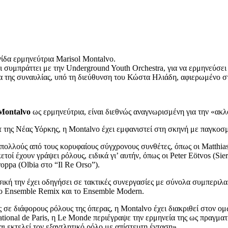
ίδα ερμηνεύτρια Marisol Montalvo.
 συμπράττει με την Underground Youth Orchestra, για να ερμηνεύσει
ης συναυλίας, υπό τη διεύθυνση του Κώστα Ηλιάδη, αφιερωμένο στ
Montalvo
ως ερμηνεύτρια, είναι διεθνώς αναγνωρισμένη για την «ακλ
 της Νέας Υόρκης, η Montalvo έχει εμφανιστεί στη σκηνή με παγκοσ
πολλούς από τους κορυφαίους σύγχρονους συνθέτες, όπως οι Matthias 
ί έχουν γράψει ρόλους, ειδικά γι’ αυτήν, όπως οι Peter Eötvos (Sie
oppa (Olbia στο “Il Re Orso”).
σική την έχει οδηγήσει σε τακτικές συνεργασίες με σύνολα συμπερι
το Ensemble Remix και το Ensemble Modern.
της σε διάφορους ρόλους της όπερας, η Montalvo έχει διακριθεί στον
tional de Paris, η Le Monde περιέγραψε την ερμηνεία της ως πραγμ
ι εκτελεί τον εξαντλητικό ρόλο με απίστευτη ένταση».