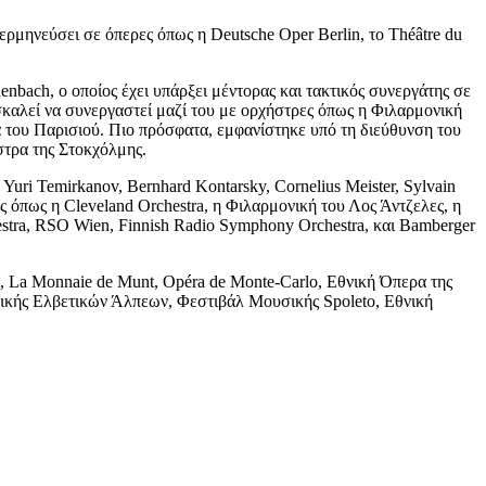
 ερμηνεύσει σε όπερες όπως η Deutsche Oper Berlin, το Théâtre du
nbach, ο οποίος έχει υπάρξει μέντορας και τακτικός συνεργάτης σε
οσκαλεί να συνεργαστεί μαζί του με ορχήστρες όπως η Φιλαρμονική
 του Παρισιού. Πιο πρόσφατα, εμφανίστηκε υπό τη διεύθυνση του
τρα της Στοκχόλμης.
uri Temirkanov, Bernhard Kontarsky, Cornelius Meister, Sylvain
ες όπως η Cleveland Orchestra, η Φιλαρμονική του Λος Άντζελες, η
estra, RSO Wien, Finnish Radio Symphony Orchestra, και Bamberger
e, La Monnaie de Munt, Opéra de Monte-Carlo, Εθνική Όπερα της
ικής Ελβετικών Άλπεων, Φεστιβάλ Μουσικής Spoleto, Εθνική