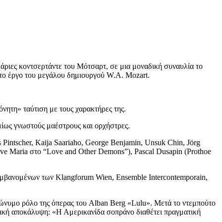
 άριες κοντσερτάντε του Μότσαρτ, σε μια μοναδική συναυλία το
ο έργο του μεγάλου δημιουργού W.A. Mozart.
όνητη» ταύτιση με τους χαρακτήρες της.
μίως γνωστούς μαέστρους και ορχήστρες.
Pintscher, Kaija Saariaho, George Benjamin, Unsuk Chin, Jörg
rve Maria στο “Love and Other Demons”), Pascal Dusapin (Prothoe
λαμβανομένων των Klangforum Wien, Ensemble Intercontemporain,
 ομώνυμο ρόλο της όπερας του Alban Berg «Lulu». Μετά το ντεμπούτο
ατική αποκάλυψη: «Η Αμερικανίδα σοπράνο διαθέτει πραγματική