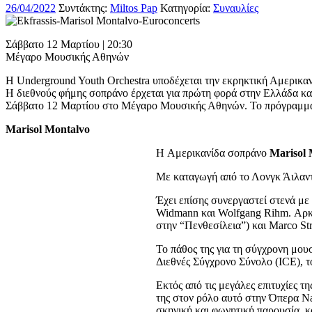
26/04/2022
Συντάκτης:
Miltos Pap
Κατηγορία:
Συναυλίες
Σάββατο 12 Μαρτίου | 20:30
Μέγαρο Μουσικής Αθηνών
Η Underground Youth Orchestra υποδέχεται την εκρηκτική Αμερικαν
Η διεθνούς φήμης σοπράνο έρχεται για πρώτη φορά στην Ελλάδα και
Σάββατο 12 Μαρτίου στο Μέγαρο Μουσικής Αθηνών. Το πρόγραμμα τ
Marisol Montalvo
H Αμερικανίδα σοπράνο
Marisol 
Με καταγωγή από το Λονγκ Άιλαντ
Έχει επίσης συνεργαστεί στενά με 
Widmann και Wolfgang Rihm. Αρκετο
στην “Πενθεσίλεια”) και Marco Str
Το πάθος της για τη σύγχρονη μου
Διεθνές Σύγχρονο Σύνολο (ICE), 
Εκτός από τις μεγάλες επιτυχίες 
της στον ρόλο αυτό στην Όπερα Na
σκηνική και φωνητική παρουσία, κα