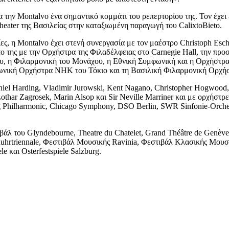
α την Montalvo ένα σημαντικό κομμάτι του ρεπερτορίου της. Τον έχει
heater της Βασιλείας στην καταξιωμένη παραγωγή του CalixtoBieto.
ς, η Montalvo έχει στενή συνεργασία με τον μαέστρο Christoph Esche
ύτο της με την Ορχήστρα της Φιλαδέλφειας στο Carnegie Hall, την πρ
ου, η Φιλαρμονική του Μονάχου, η Εθνική Συμφωνική και η Ορχήστρα
ωνική Ορχήστρα NHK του Τόκιο και τη Βασιλική Φιλαρμονική Ορχήσ
el Harding, Vladimir Jurowski, Kent Nagano, Christopher Hogwood, Y
othar Zagrosek, Marin Alsop και Sir Neville Marriner και με ορχήστρ
rg Philharmonic, Chicago Symphony, DSO Berlin, SWR Sinfonie-Orch
βάλ του Glyndebourne, Theatre du Chatelet, Grand Théâtre de Genèv
hrtriennale, Φεστιβάλ Μουσικής Ravinia, Φεστιβάλ Κλασικής Μουσ
 και Osterfestspiele Salzburg.