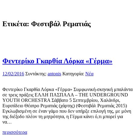
Ετικέτα:
Φεστιβάλ Ρεματιάς
Φεντερίκο Γκαρθία Λόρκα «Γέρμα»
12/02/2016
Συντάκτης:
antonis
Κατηγορία:
Νέα
Φεντερίκο Γκαρθία Λόρκα «Γέρμα» Συμφωνική-σκηνική μπαλάντα
σε τρεις πράξεις ΕΛΛΗ ΠΑΣΠΑΛΑ – THE UNDERGROUND
YOUTH ORCHESTRA Σάββατο 5 Σεπτεμβρίου, Χαλάνδρι,
Ευριπίδειο Θέατρο Ρεματιάς (χάρτης) (Φεστιβάλ Ρεματιάς 2015)
Εγκλωβισμένη σε έναν γάμο που δεν υπήρξε επιλογή της, με μόνη
της διέξοδο πλέον τη μητρότητα, η Γέρμα κάνει ό,τι μπορεί για
να…
περισσότερα